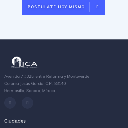
POSTULATE HOY MISMO
Avenida 7 #325, entre Reforma y Monteverde
Colonia Jesús García, C.P., 83140.
Hermosillo, Sonora, México.
Ciudades